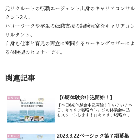
元リクルートの転職エージェント出身のキャリアコンサル
タント2人、
ハローワークや学生の転職支援の経験豊富なキャリアコン
サルタント、
自身も仕事と育児の両立に奮闘するワーキングマザーによ
る体験型のセミナーです。
関連記事
【6期体験会申込開始！】
お知らせ
【本日6期体験会申込開始！】いよいよ本
日、キャリア戦略カレッジの体験会申込
をスタートします！↓↓キャリア戦略カレ
ッジベーシック・６期のご案内↓↓＼＼キ
ャリア戦略カレッジとは？／／元リクル
ートのキャリアコンサルタントが企画・
開発した”私らしい...
2023.3.22ベーシック第７期募集
お知らせ