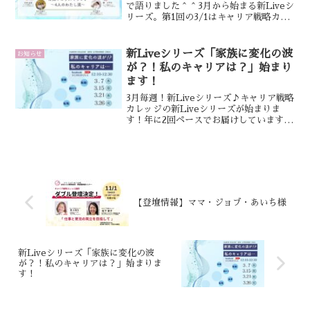
で語りました＾＾3月から始まる新Liveシ
リーズ。第1回の3/1はキャリア戦略カレ
ッジのキャリアコンサルタントたちで
「育児中のリスキリング」について語り
合います＾＾今話題のこのテーマ。なぜ
新Liveシリーズ「家族に変化の波
お知らせ
炎上したの？...
が？！私のキャリアは？」始まり
ます！
3月毎週！新Liveシリーズ♪キャリア戦略
カレッジの新Liveシリーズが始まりま
す！年に2回ペースでお届けしていますキ
ャリア戦略カレッジのFacebook Liveシ
リーズ、今期のテーマは「家族に変化の
波が！私のキャリアは…！？」。ワーキ
ン...
【登壇情報】ママ・ジョブ・あいち様
新Liveシリーズ「家族に変化の波
が？！私のキャリアは？」始まりま
す！