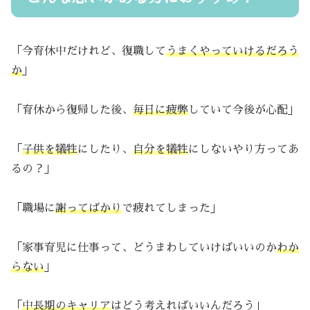
「今育休中だけれど、復職して
うまくやっていけるだろう
か
」
「育休から復帰した後、
毎日に疲弊
していて今後が心配」
「
子供を犠牲
にしたり、
自分を犠牲
にしないやり方ってあ
るの？」
「職場に
謝ってばかり
で疲れてしまった」
「家事育児に仕事って、どうまわしていけばいいのか
わか
らない
」
「
中長期のキャリア
はどう考えればいいんだろう」