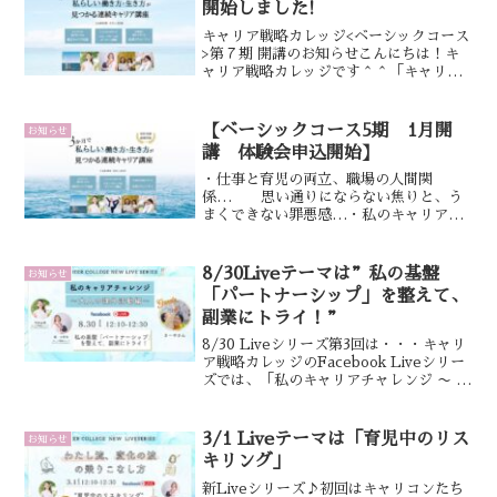
開始しました!
キャリア戦略カレッジ<ベーシックコース
>第７期 開講のお知らせこんにちは！キ
ャリア戦略カレッジです＾＾「キャリア
戦略カレッジ ベーシック」は約3ヶ月間
かけて“自分の軸” ”私らしいキャリ
ア”を発見し、私は私で大丈夫！と心か
【ベーシックコース5期 1月開
お知らせ
ら思って行動できる...
講 体験会申込開始】
・仕事と育児の両立、職場の人間関
係… 思い通りにならない焦りと、う
まくできない罪悪感…・私のキャリアこ
れでよかったんだっけ？ とモヤモヤ
とした気持ちが晴れない。。そんな想い
ありませんか？1万名のキャリアをサポー
8/30Liveテーマは”私の基盤
お知らせ
トしてきたキャリアコンサル...
「パートナーシップ」を整えて、
副業にトライ！”
8/30 Liveシリーズ第3回は・・・キャリ
ア戦略カレッジのFacebook Liveシリー
ズでは、「私のキャリアチャレンジ 〜 大
人の課外活動編〜」をテーマに掲げ、働
きながら子育てやその他の活動を楽しむ
女性たちのインスピレーショナルなお...
3/1 Liveテーマは「育児中のリス
お知らせ
キリング」
新Liveシリーズ♪初回はキャリコンたち