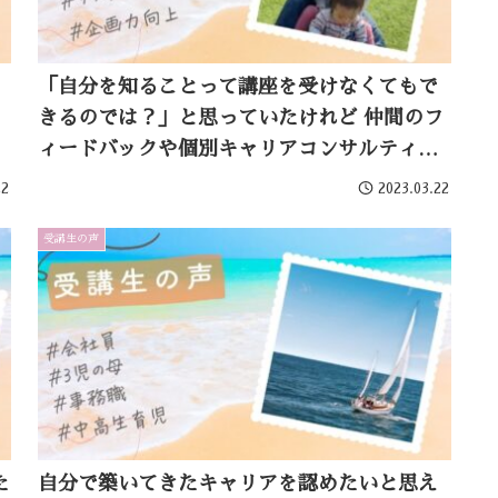
「自分を知ることって講座を受けなくてもで
きるのでは？」と思っていたけれど 仲間のフ
ィードバックや個別キャリアコンサルティン
グで より深く、客観的な視点を得ることがで
22
2023.03.22
きました
受講生の声
た
自分で築いてきたキャリアを認めたいと思え