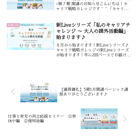
>第７期 開講のお知らせこんにちは！キ
ャリア戦略カレッジです＾＾「キャリア
戦略カレッジ ベーシック」は約3ヶ月間
かけて“自分の軸” ”私らしいキャリ
ア”を発見し、私は私で大丈夫！と心か
新Liveシリーズ「私のキャリアチ
お知らせ
ら思って行動できる...
ャレンジ 〜 大人の課外活動編」
始まります♪
８月から始まります！新Liveシリーズ♪
キャリア戦略カレッジの新Liveシリーズ
が始まります！年に2回ペースでお届けし
ていますキャリア戦略カレッジの
Facebook Liveシリーズ、今期のテーマ
は「私のキャリアチャレンジ 〜 大人の課
外活...
【満員御礼】5期1月開講ベーシック講
座ありがとうございます♪
仕事と育児の両立応援セミナー ①育
休中編 ②復帰後編