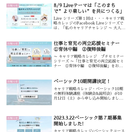
続キャリア講座を行ってお...
8/9 Liveテーマは「このまち
お知らせ
で”より楽しい”を共につくる」
Live シリーズ第１回は・・・キャリア戦
略カレッジのFacebook Liveシリーズで
は、「私のキャリアチャレンジ 〜 大人の
課外活動編〜」をテーマに掲げ、働きな
がら子育てやその他の活動を楽しむ女性
たちのインスピレーショナルなお話をお
仕事と育児の両立応援セミナー
お知らせ
届...
①育休中編 ②復帰後編
〜 キャリア戦略カレッジ プチセミナー
シリーズ 〜「仕事と育児の両立応援セミ
ナー ①育休中編 ②復帰後編」をお届
けします！奇しくも昨今「育児中のリス
キリング」が話題になっています。「子
育てをしながら仕事をする現実」につい
ベーシック10期開講決定！
お知らせ
て色々な経験談などが...
キャリア戦略カレッジ・ベーシック10期
の無料体験講座（体験会&説明会）が10
月12日（土）から申し込み開始しまし
た！詳細・お申込みはこちらキャリア戦
略カレッジは、モヤモヤしているワーキ
ングマザーのための、自分の働き方・生
き方が見つかる講座で...
2023.3.22ベーシック第７期募集
お知らせ
開始しました!
キャリア戦略カレッジ<ベーシックコース