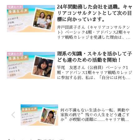
講しました。そのあと、偶然立ち寄った
子育てサロンで、市が主催する育休復帰
24年間勤務した会社を退職。キャ
受講生の声
セミナーのチラシを...
リアコンサルタントとして次の目
標に向かっています。
井戸田直子さん（キャリアコンサルタン
ト）ベーシック4期・アドバンス2期キャ
リア戦略カレッジを受講した理由は、育
休復帰してからの働き方、今後の在り方
に悩んでいたからです。退職を考えてい
るときにキャリア戦略カレッジを知り、
理系の知識・スキルを活かして子
受講生の声
とにかく自分と向き合い...
ども達のための活動を開始！
竿尾 友恵さん（公務員）ベーシック1
期・アドバンス1期キャリア戦略カレッジ
に参加する前、私は、「自分には何もで
きない」と思っていました。職場も閉塞
感がある環境で、先行きに不安を感じて
いた一方、子どもたちもまだ小さく、転
職などは考えづらい状況...
何の不満もない生活から一転、異動や
家族の病で”残りの人生をどう過ごす
か”が喫緊の課題に……キャリア戦略
カレッジのワークで心から「私は私で
大丈夫」と思えるようになりました