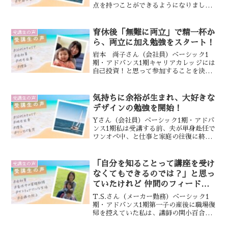
点を持つことができるようになりまし
た。特に、自分が歩んできた人生を振り
返って他の受講生とシェアするワークで
は、現在を肯定的に見ることができるよ
育休後「無難に両立」で精一杯か
受講生の声
うになったと思います。...
ら、両立に加え勉強をスタート！
岩本 尚子さん（会社員）ベーシック1
期・アドバンス1期キャリアカレッジには
自己投資！と思って参加することを決め
ました。最初は育休復帰して無難に働き
続けることで精一杯でしたが、この講座
を受講したことで、長期的に自分の価値
気持ちに余裕が生まれ、大好きな
受講生の声
観を見つめ直し、働き方...
デザインの勉強を開始！
Yさん（会社員）ベーシック1期・アドバ
ンス1期私は受講する前、夫が単身赴任で
ワンオペ中、と仕事と家庭の往復に終わ
る日々でした。キャリア戦略カレッジ
で、悩みや不安を共有したことで自分自
身を保つことができました。現在、仕事
「自分を知ることって講座を受け
受講生の声
では責任者業務を行いつ...
なくてもできるのでは？」と思っ
ていたけれど 仲間のフィードバ
ックや個別キャリアコンサルティ
T.S.さん（メーカー勤務）ベーシック1
ングで より深く、客観的な視点
期・アドバンス1期第一子の産後に職場復
帰を控えていた私は、講師の関小百合さ
を得ることができました
んが登壇する職場復帰準備セミナーを受