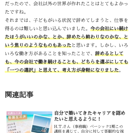
だったので、会社以外の世界が作れたことはとてもよかっ
たですね。
それまでは、子どもがいる状況で辞めてしまうと、仕事を
得るのは難しいと思い込んでいました。
今の会社にい続け
たほうがいいのかな、とか、辞めたら終わりなのかな、と
いう焦りのようなものもあった
と思います。しかし、いろ
いろな働き方があることを知ったことで、
辞めるとして
も、今の会社で働き続けることも、どちらを選ぶにしても
「一つの選択」と思えて、考え方が身軽になりました
。
関連記事
自分で築いてきたキャリアを認め
受講生の声
たいと思えるように！
H.T.さん（事務職）ベーシック1期この
講座を通じて、自分に対して客観的な視